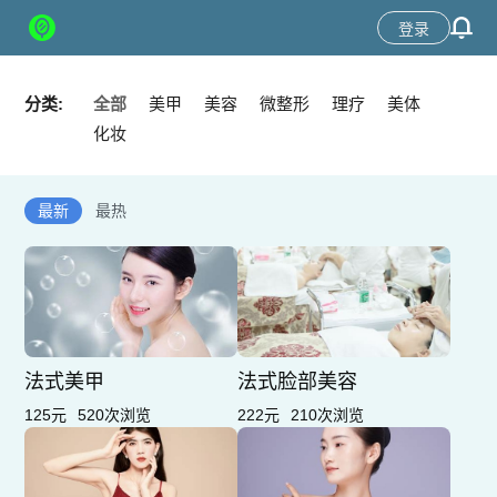
登录
分类:
全部
美甲
美容
微整形
理疗
美体
化妆
最新
最热
法式美甲
法式脸部美容
125元
520次浏览
222元
210次浏览